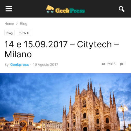
Home
Blog
Blog
EVENTI
14 e 15.09.2017 – Citytech –
Milano
2905
1
By
Geekpress
-
19 Agosto 2017