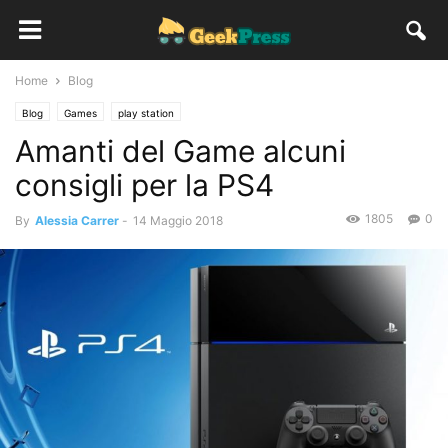
Home
Blog
Blog
Games
play station
Amanti del Game alcuni
consigli per la PS4
1805
0
By
Alessia Carrer
-
14 Maggio 2018