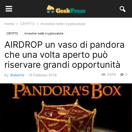
Home
CRYPTO
Investire nelle cryptovalute
CRYPTO
Investire nelle cryptovalute
AIRDROP un vaso di pandora
che una volta aperto può
riservare grandi opportunità
2406
0
By
Roberto
-
18 Febbraio 2018