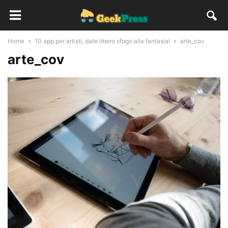
Home
10 app per artisti, date libero sfogo alla fantasia!
arte_cov
arte_cov