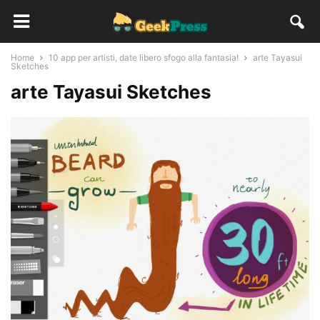
Home
10 app per artisti, date libero sfogo alla fantasia!
arte Tayasui
Sketches
arte Tayasui Sketches