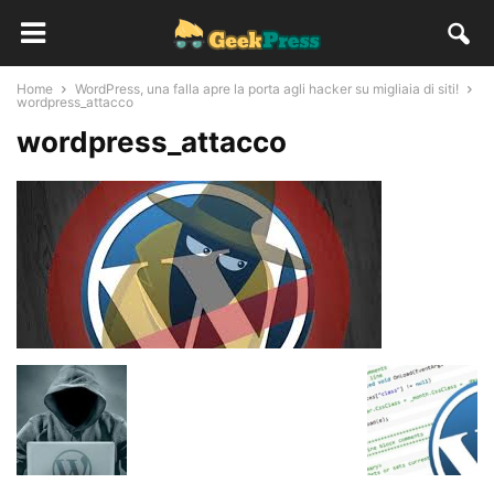
Home
WordPress, una falla apre la porta agli hacker su migliaia di siti!
wordpress_attacco
wordpress_attacco