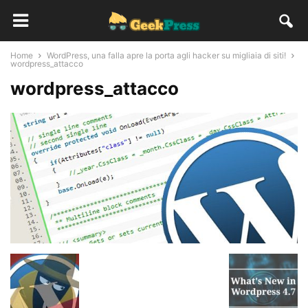
Home
WordPress, una falla apre la porta agli hacker su migliaia di siti!
wordpress_attacco
wordpress_attacco