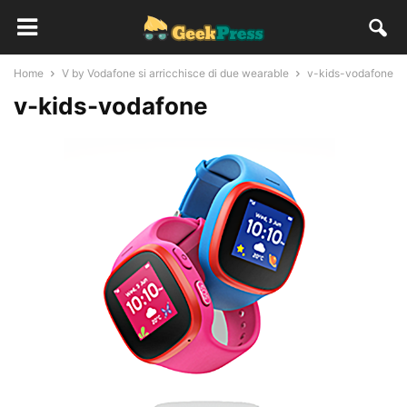
Home
V by Vodafone si arricchisce di due wearable
v-kids-vodafone
v-kids-vodafone