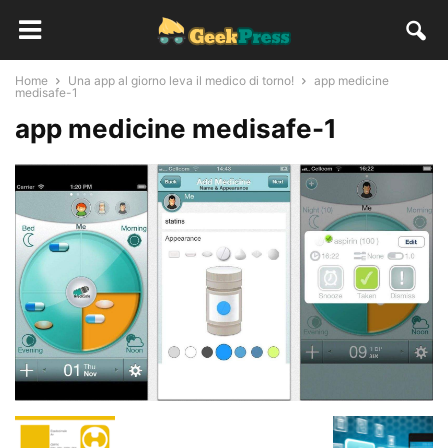
Home
Una app al giorno leva il medico di torno!
app medicine
medisafe-1
app medicine medisafe-1