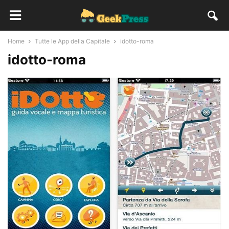
Home
Tutte le App della Capitale
idotto-roma
idotto-roma