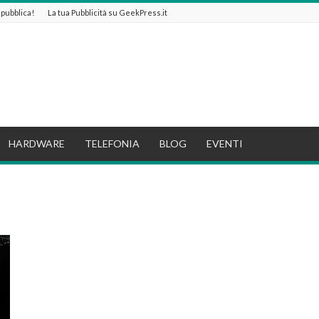
e pubblica!
La tua Pubblicità su GeekPress.it
HARDWARE
TELEFONIA
BLOG
EVENTI