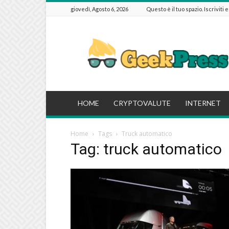
giovedì, Agosto 6, 2026
Questo è il tuo spazio. Iscriviti 
GeekPressIT
HOME
CRYPTOVALUTE
INTERNET
Home
Tags
Truck automatico
Tag: truck automatico