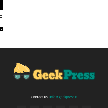
ro
0
Contact us:
info@geekpress.it