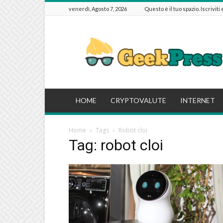
venerdì, Agosto 7, 2026
Questo è il tuo spazio. Iscriviti
GeekPressIT
HOME
CRYPTOVALUTE
INTERNET
Home
Tags
Robot cloi
Tag: robot cloi