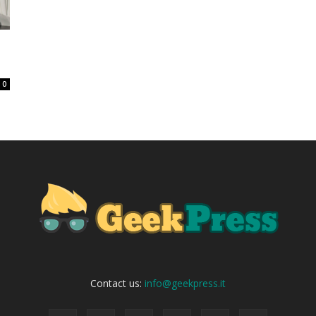
o
0
Contact us:
info@geekpress.it