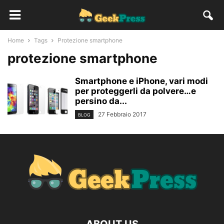
Home
Tags
Protezione smartphone
protezione smartphone
Smartphone e iPhone, vari modi
per proteggerli da polvere…e
persino da...
27 Febbraio 2017
BLOG