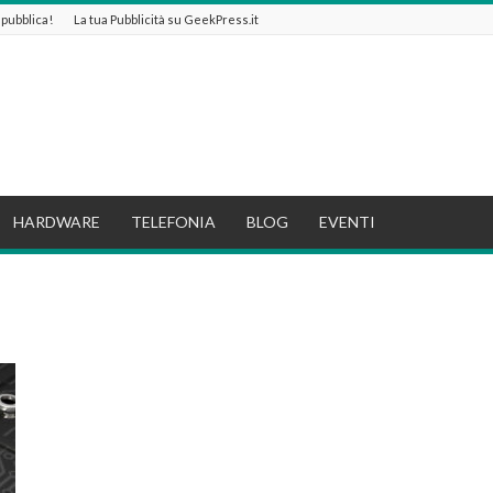
e pubblica!
La tua Pubblicità su GeekPress.it
HARDWARE
TELEFONIA
BLOG
EVENTI