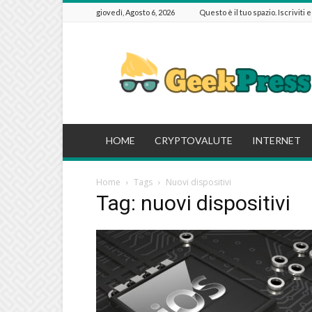
giovedì, Agosto 6, 2026
Questo è il tuo spazio. Iscriviti 
GeekPressIT
HOME
CRYPTOVALUTE
INTERNET
Home
Tags
Nuovi dispositivi
Tag: nuovi dispositivi