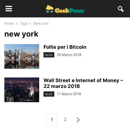
Home
Tags
New york
new york
Follie per i Bitcoin
26 Marzo 2018
BLOG
Wall Street e Internet of Money –
22 marzo 2018
17 Marzo 2018
BLOG
1
2