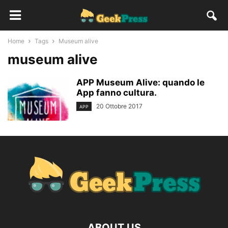
Home
Tags
Museum alive
museum alive
APP Museum Alive: quando le
App fanno cultura.
20 Ottobre 2017
APP
ABOUT US