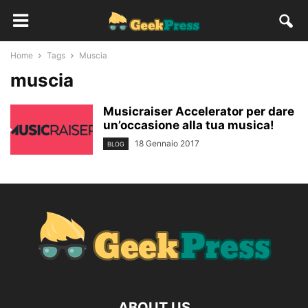
Home
Tags
Muscia
muscia
Musicraiser Accelerator per dare
un’occasione alla tua musica!
18 Gennaio 2017
BLOG
ABOUT US