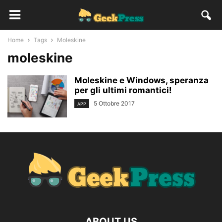
Home
Tags
Moleskine
moleskine
Moleskine e Windows, speranza
per gli ultimi romantici!
5 Ottobre 2017
APP
ABOUT US