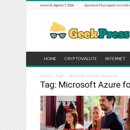
venerdì, Agosto 7, 2026
Questo è il tuo spazio. Iscriviti
GeekPressIT
HOME
CRYPTOVALUTE
INTERNET
Home
Tags
Microsoft Azure for Research
Tag: Microsoft Azure f