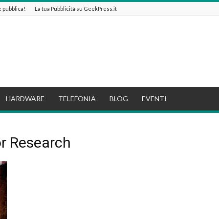
 e pubblica!
La tua Pubblicità su GeekPress.it
HARDWARE
TELEFONIA
BLOG
EVENTI
or Research