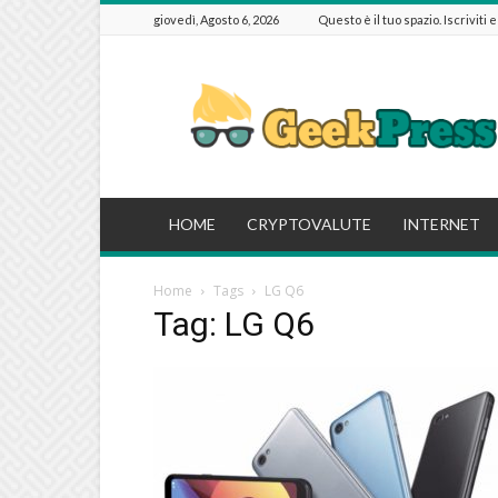
giovedì, Agosto 6, 2026
Questo è il tuo spazio. Iscriviti 
GeekPressIT
HOME
CRYPTOVALUTE
INTERNET
Home
Tags
LG Q6
Tag: LG Q6