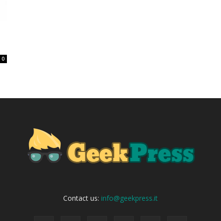
i
0
Contact us:
info@geekpress.it