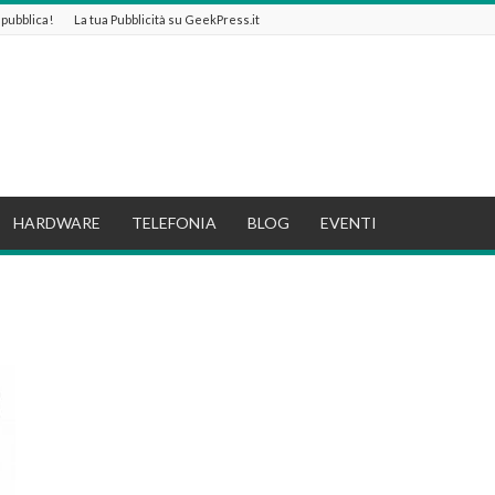
e pubblica!
La tua Pubblicità su GeekPress.it
HARDWARE
TELEFONIA
BLOG
EVENTI