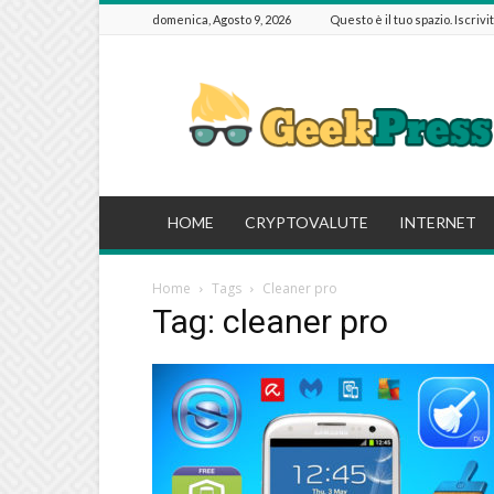
domenica, Agosto 9, 2026
Questo è il tuo spazio. Iscrivi
GeekPressIT
HOME
CRYPTOVALUTE
INTERNET
Home
Tags
Cleaner pro
Tag: cleaner pro