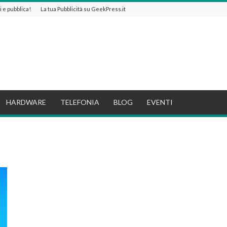
ti e pubblica!
La tua Pubblicità su GeekPress.it
HARDWARE
TELEFONIA
BLOG
EVENTI