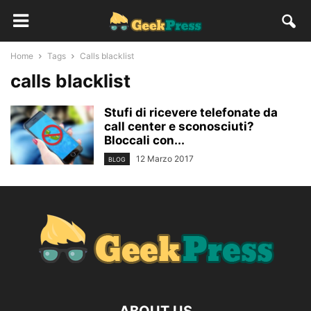
Home
Tags
Calls blacklist
calls blacklist
Stufi di ricevere telefonate da
call center e sconosciuti?
Bloccali con...
12 Marzo 2017
BLOG