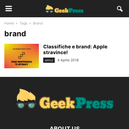
Home
Tags
Brand
brand
Classifiche e brand: Apple
stravince!
4 Aprile 2018
APPLE
ABOUT US