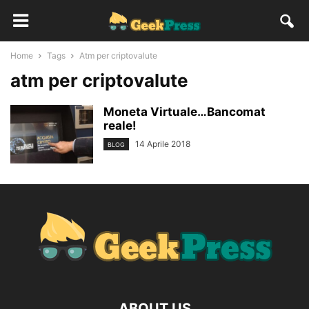
Home
Tags
Atm per criptovalute
atm per criptovalute
Moneta Virtuale…Bancomat
reale!
14 Aprile 2018
BLOG
ABOUT US