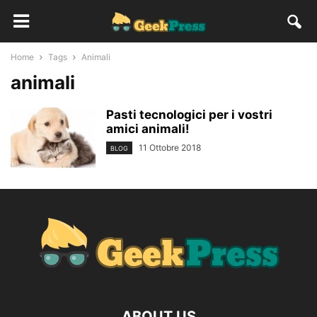
Home
Tags
Animali
animali
Pasti tecnologici per i vostri
amici animali!
11 Ottobre 2018
BLOG
ABOUT US