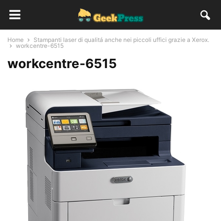
Home
Stampanti laser di qualitá anche nei piccoli uffici grazie a Xerox.
workcentre-6515
workcentre-6515