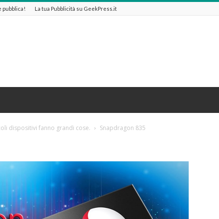
 e pubblica!
La tua Pubblicità su GeekPress.it
i dispositivi fanno grandi cose.
Snapdragon 835