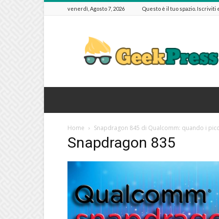
venerdì, Agosto 7, 2026
Questo è il tuo spazio. Iscriviti
GeekPressIT
Home
Snapdragon 845 di Qualcomm: quando i piccol
Snapdragon 835