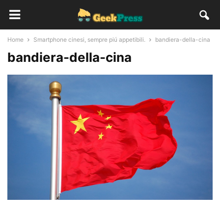
Home
Smartphone cinesi, sempre piú appetibili.
bandiera-della-cina
bandiera-della-cina