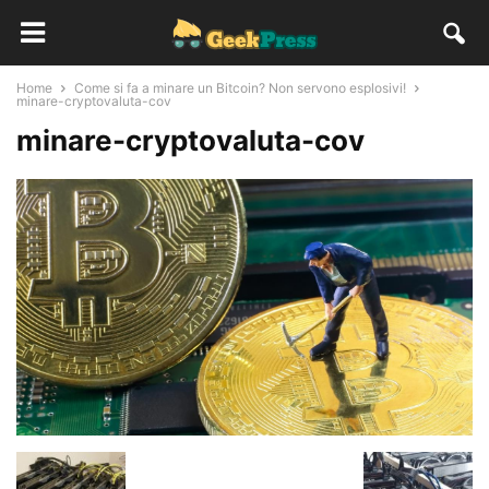
Home
Come si fa a minare un Bitcoin? Non servono esplosivi!
minare-cryptovaluta-cov
minare-cryptovaluta-cov