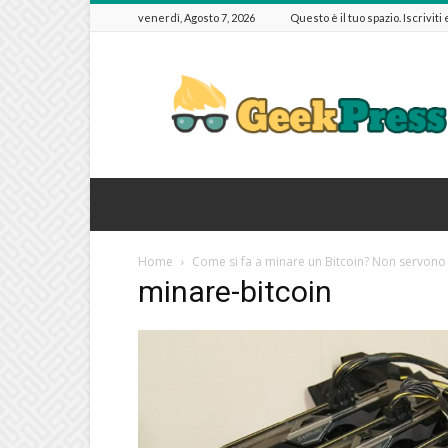
venerdì, Agosto 7, 2026
Questo è il tuo spazio. Iscriviti
GeekPressIT
Home
Come si fa a minare un Bitcoin? Non servono 
minare-bitcoin