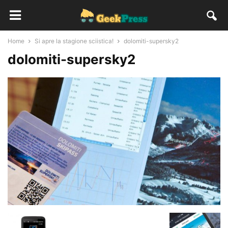
Home
Si apre la stagione sciistica!
dolomiti-supersky2
dolomiti-supersky2