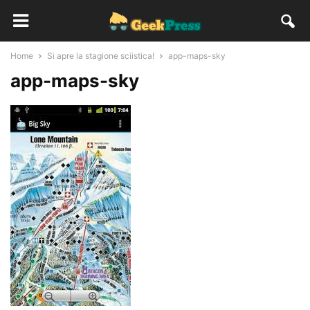
Home
Si apre la stagione sciistica!
app-maps-sky
app-maps-sky