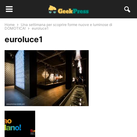
Home
Una settimana per scoprire forme nuove e luminose di
DOMOTICA!
euroluce1
euroluce1