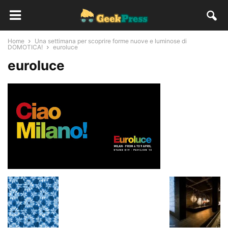
Home
Una settimana per scoprire forme nuove e luminose di
DOMOTICA!
euroluce
euroluce