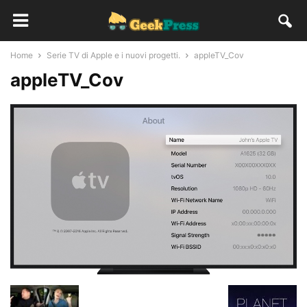
Home
Serie TV di Apple e i nuovi progetti.
appleTV_Cov
appleTV_Cov