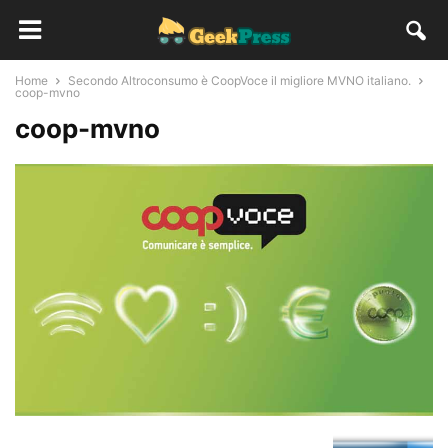
Home
Secondo Altroconsumo è CoopVoce il migliore MVNO italiano.
coop-mvno
coop-mvno