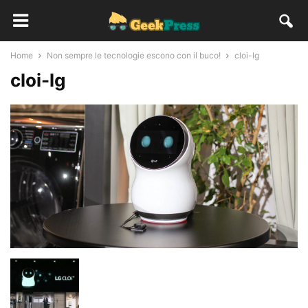
Home
Non sempre le tecnologie escono con il buco!
cloi-lg
cloi-lg