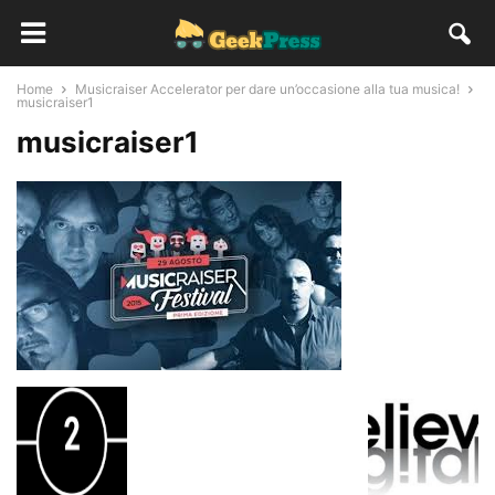
Home
Musicraiser Accelerator per dare un’occasione alla tua musica!
musicraiser1
musicraiser1