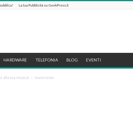
 pubblica!
La tua Pubblicità su GeekPress.it
HARDWARE
TELEFONIA
BLOG
EVENTI
e alla tua musica!
musicraiser