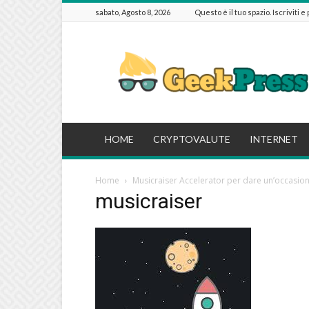
sabato, Agosto 8, 2026
Questo è il tuo spazio. Iscriviti e
GeekPressIT
HOME
CRYPTOVALUTE
INTERNET
Home
Musicraiser Accelerator per dare un’occasion
musicraiser