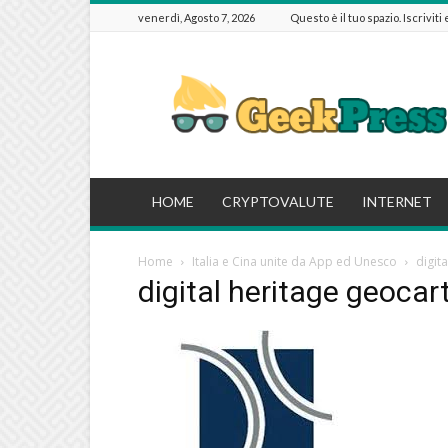
venerdì, Agosto 7, 2026
Questo è il tuo spazio. Iscriviti
GeekPressIT
HOME
CRYPTOVALUTE
INTERNET
Home
Italia e Cina unite da App ed Unesco
digit
digital heritage geocar