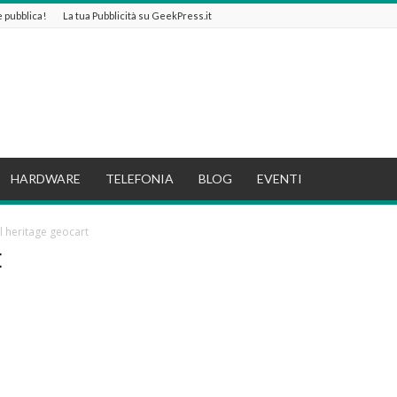
 e pubblica!
La tua Pubblicità su GeekPress.it
HARDWARE
TELEFONIA
BLOG
EVENTI
al heritage geocart
t