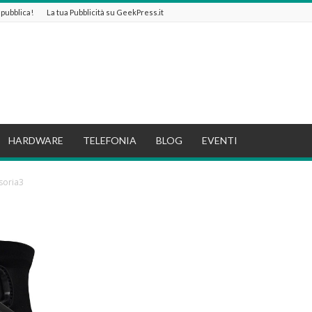
e pubblica!
La tua Pubblicità su GeekPress.it
HARDWARE
TELEFONIA
BLOG
EVENTI
soria3