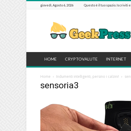
giovedì, Agosto 6, 2026
Questo è il tuo spazio. Iscriviti 
GeekPressIT
HOME
CRYPTOVALUTE
INTERNET
Home
Indumenti intelligenti, persino i calzini!
sen
sensoria3