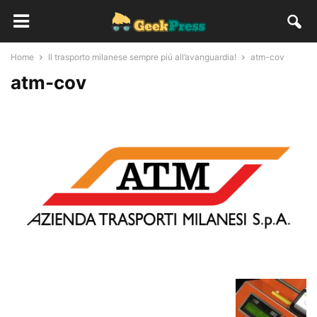
Home
Il trasporto milanese sempre piú all’avanguardia!
atm-cov
atm-cov