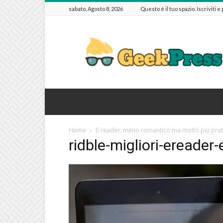
sabato, Agosto 8, 2026
Questo è il tuo spazio. Iscriviti e
GeekPressIT
Home
E-reader, meno romantico ma molto piú prat
ridble-migliori-ereader-