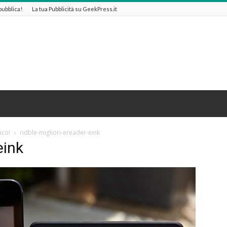
 pubblica!
La tua Pubblicità su GeekPress.it
ico!
ridble-migliori-ereader-eink
eink