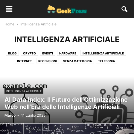
Home
Intelligenza Artificiale
INTELLIGENZA ARTIFICIALE
BLOG
CRYPTO
EVENTI
HARDWARE
INTELLIGENZA ARTIFICIALE
INTERNET
RECENSIONI
SENZA CATEGORIA
TELEFONIA
INTELLIGENZA ARTIFICIALE
AI Data Index: Il Futuro dell’Ottimizzazione
Web nell’Era delle Intelligenze Artificiali
Marco
-
11 Luglio 2025