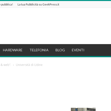
 e pubblica!
La tua Pubblicità su GeekPress.it
HARDWARE
TELEFONIA
BLOG
EVENTI
a & web”.
Università di Udine