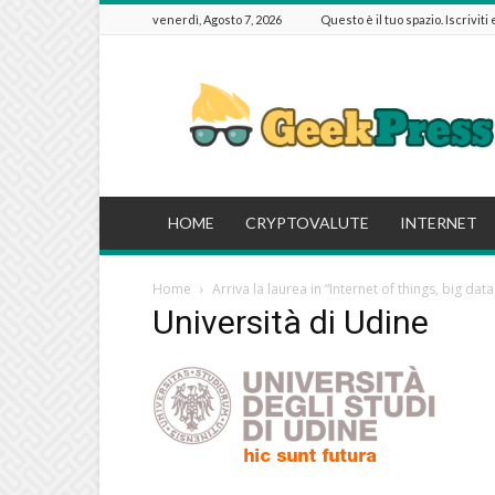
venerdì, Agosto 7, 2026
Questo è il tuo spazio. Iscriviti
GeekPressIT
HOME
CRYPTOVALUTE
INTERNET
Home
Arriva la laurea in “Internet of things, big dat
Università di Udine