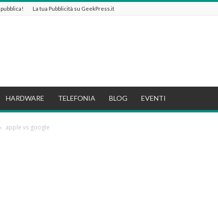
e pubblica!
La tua Pubblicità su GeekPress.it
HARDWARE
TELEFONIA
BLOG
EVENTI
apple vs google