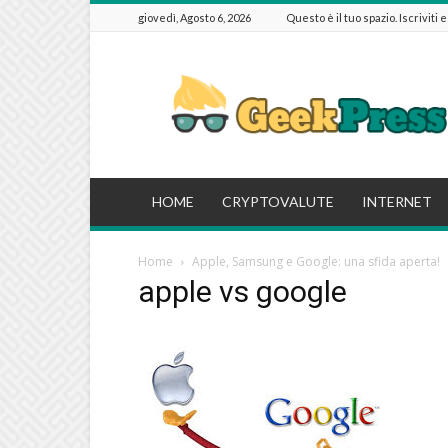
giovedì, Agosto 6, 2026
Questo è il tuo spazio. Iscriviti 
GeekPressIT
HOME
CRYPTOVALUTE
INTERNET
Home
Apple, Samsung e Google: una sfida aperta!
apple vs google