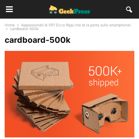
Home
Appassionati di VR? Ecco l’App che te la porta sullo smartphone!
cardboard-500k
cardboard-500k