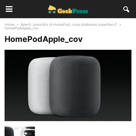
Home
Aperti i preordini di HomePod, cosa dobbiamo aspettarci?
HomePodApple_cov
HomePodApple_cov