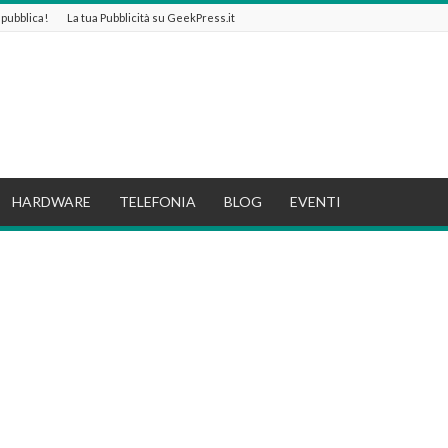
e pubblica!
La tua Pubblicità su GeekPress.it
HARDWARE
TELEFONIA
BLOG
EVENTI