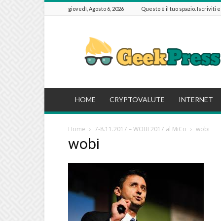
giovedì, Agosto 6, 2026
Questo è il tuo spazio. Iscriviti 
GeekPressIT
HOME
CRYPTOVALUTE
INTERNET
Home
7-8.11.2017 – WOBI 2017 al MiCo
wobi
wobi