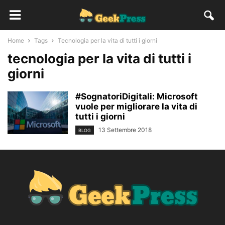
Home
Tags
Tecnologia per la vita di tutti i giorni
tecnologia per la vita di tutti i
giorni
#SognatoriDigitali: Microsoft
vuole per migliorare la vita di
tutti i giorni
13 Settembre 2018
BLOG